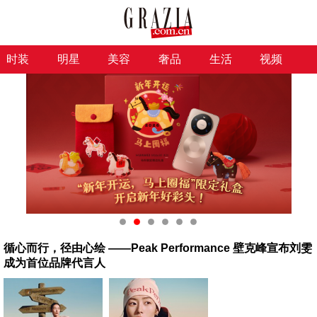
时装
明星
美容
奢品
生活
视频
循心而行，径由心绘 ——Peak Performance 壁克峰宣布刘雯
成为首位品牌代言人